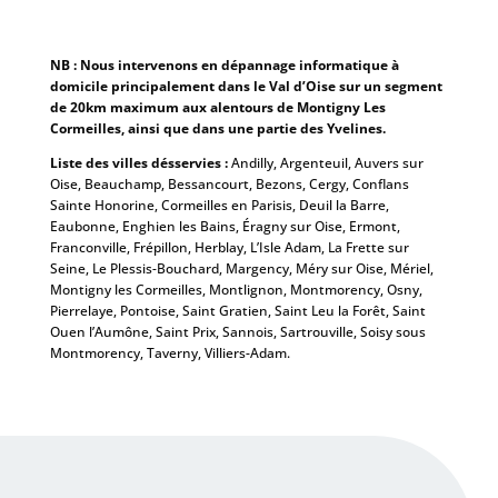
NB : Nous intervenons en dépannage informatique à
domicile principalement dans le Val d’Oise sur un segment
de 20km maximum aux alentours de Montigny Les
Cormeilles, ainsi que dans une partie des Yvelines.
Liste des villes désservies :
Andilly, Argenteuil, Auvers sur
Oise, Beauchamp, Bessancourt, Bezons, Cergy, Conflans
Sainte Honorine, Cormeilles en Parisis, Deuil la Barre,
Eaubonne, Enghien les Bains, Éragny sur Oise, Ermont,
Franconville, Frépillon, Herblay, L’Isle Adam, La Frette sur
Seine, Le Plessis-Bouchard, Margency, Méry sur Oise, Mériel,
Montigny les Cormeilles, Montlignon, Montmorency, Osny,
Pierrelaye, Pontoise, Saint Gratien, Saint Leu la Forêt, Saint
Ouen l’Aumône, Saint Prix, Sannois, Sartrouville, Soisy sous
Montmorency, Taverny, Villiers-Adam.